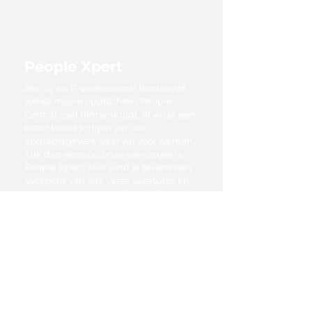
People Xpert
Ben jij als IT-professional benieuwd
welke mooie opdrachten People
Central zoal binnenkrijgt, of wil je een
beter beeld krijgen van de
opdrachtgevers waar wij voor werken?
Kijk dan eens op onze wervingssite
People Xpert. Hier vind je tevens een
overzicht van alle vaste vacatures en
projectvacatures van People Central.
Bekijk alle vacatures