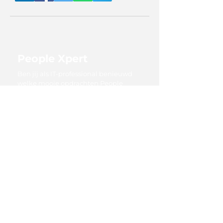
People Xpert
Ben jij als IT-professional benieuwd
welke mooie opdrachten People
Central zoal binnenkrijgt, of wil je een
beter beeld krijgen van de
opdrachtgevers waar wij voor werken?
Kijk dan eens op onze wervingssite
People Xpert. Hier vind je tevens een
overzicht van alle vaste vacatures en
projectvacatures van People Central.
Bekijk alle vacatures