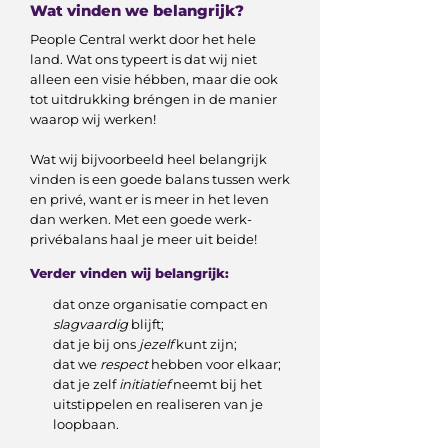
Wat vinden we belangrijk?
People Central werkt door het hele
land. Wat ons typeert is dat wij niet
alleen een visie hébben, maar die ook
tot uitdrukking bréngen in de manier
waarop wij werken!
Wat wij bijvoorbeeld heel belangrijk
vinden is een goede balans tussen werk
en privé, want er is meer in het leven
dan werken. Met een goede werk-
privébalans haal je meer uit beide!
Verder vinden wij belangrijk:
dat onze organisatie compact en
slagvaardig
blijft;
dat je bij ons
jezelf
kunt zijn;
dat we
respect
hebben voor elkaar;
dat je zelf
initiatief
neemt bij het
uitstippelen en realiseren van je
loopbaan.