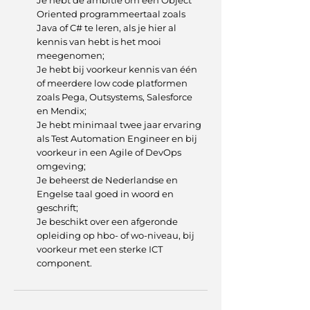
Je hebt de ambitie om een Object
Oriented programmeertaal zoals
Java of C# te leren, als je hier al
kennis van hebt is het mooi
meegenomen;
Je hebt bij voorkeur kennis van één
of meerdere low code platformen
zoals Pega, Outsystems, Salesforce
en Mendix;
Je hebt minimaal twee jaar ervaring
als Test Automation Engineer en bij
voorkeur in een Agile of DevOps
omgeving;
Je beheerst de Nederlandse en
Engelse taal goed in woord en
geschrift;
Je beschikt over een afgeronde
opleiding op hbo- of wo-niveau, bij
voorkeur met een sterke ICT
component.