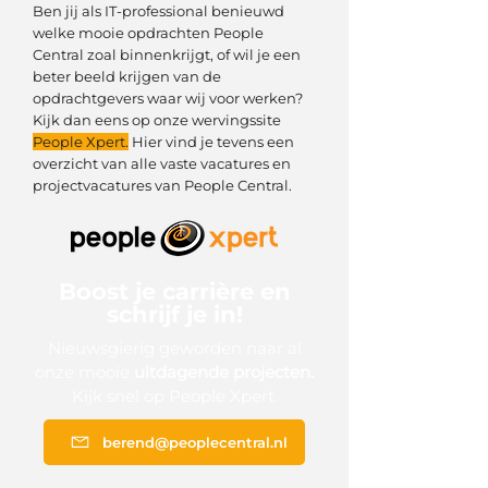
Ben jij als IT-professional benieuwd
welke mooie opdrachten People
Central zoal binnenkrijgt, of wil je een
beter beeld krijgen van de
opdrachtgevers waar wij voor werken?
Kijk dan eens op onze wervingssite
People Xpert.
Hier vind je tevens een
overzicht van alle vaste vacatures en
projectvacatures van People Central.
Boost je carrière en
schrijf je in!
Nieuwsgierig geworden naar al
onze mooie
uitdagende projecten.
Kijk snel op People Xpert.
berend@peoplecentral.nl