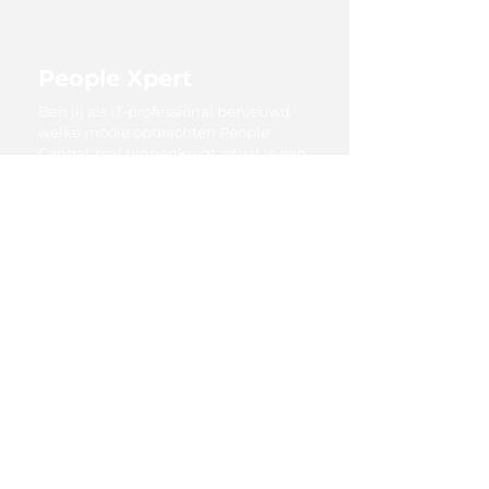
People Xpert
Ben jij als IT-professional benieuwd
welke mooie opdrachten People
Central zoal binnenkrijgt, of wil je een
beter beeld krijgen van de
opdrachtgevers waar wij voor werken?
Kijk dan eens op onze wervingssite
People Xpert. Hier vind je tevens een
overzicht van alle vaste vacatures en
projectvacatures van People Central.
Bekijk alle vacatures