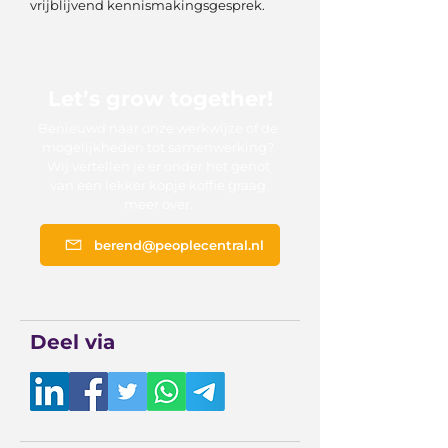
vrijblijvend kennismakingsgesprek.
Let’s grow together!
Benieuwd naar onze werkwijze of de
mogelijkheden tot samenwerking?
Wij vertellen je er onder het genot
van een lekker kopje koffie graag
meer over.
berend@peoplecentral.nl
Deel via