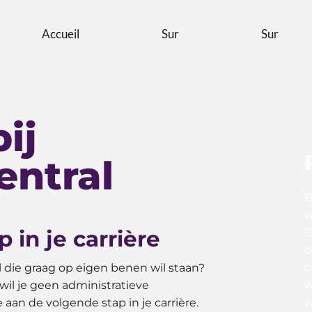
Accueil
Sur
Sur
ij
entral
B
w
 in je carrière
C
b
o
al die graag op eigen benen wil staan?
w
 wil je geen administratieve
w
aan de volgende stap in je carrière.