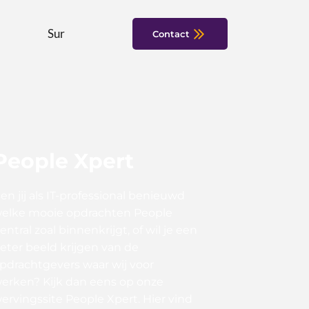
Sur
Contact
People Xpert
en jij als IT-professional benieuwd
elke mooie opdrachten People
entral zoal binnenkrijgt, of wil je een
eter beeld krijgen van de
pdrachtgevers waar wij voor
erken? Kijk dan eens op onze
ervingssite People Xpert. Hier vind