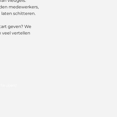
van vleugels.
reden medewerkers,
laten schitteren.
start geven? We
veel vertellen
fie doen?