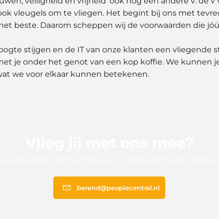
wen, veiligheid en vrijheid’ ook nog een andere v: de v 
ook vleugels om te vliegen. Het begint bij ons met tev
het beste. Daarom scheppen wij de voorwaarden die jóú 
hoogte stijgen en de IT van onze klanten een vliegende 
t je onder het genot van een kop koffie. We kunnen je 
at we voor elkaar kunnen betekenen.
Vlieg jij met ons mee?
erig geworden? Het lijkt me leuk om kennis te maken. Kopje kof
berend@peoplecentral.nl