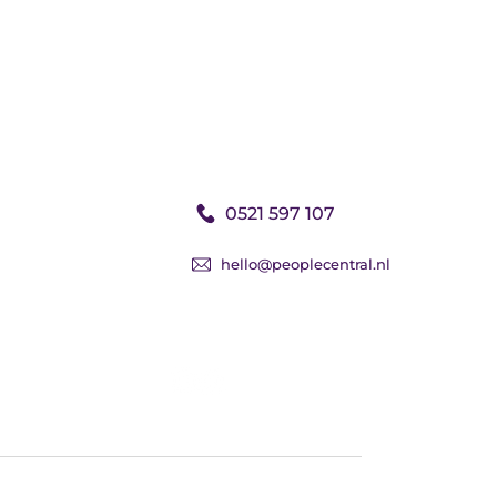
ral
Contactgegevens
Dennenweg 1
ewerkers
8342 SC Basse
rs
0521 597 107
hello@peoplecentral.nl
Volg ons: